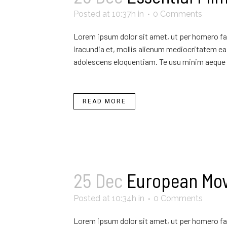
Posted at 10:37h
in
0 Comments
Lorem ipsum dolor sit amet, ut per homero fab
iracundia et, mollis alienum mediocritatem ea 
adolescens eloquentiam. Te usu minim aeque 
READ MORE
25 Dec
European Mo
Posted at 10:34h
in
0 Comments
Lorem ipsum dolor sit amet, ut per homero fab