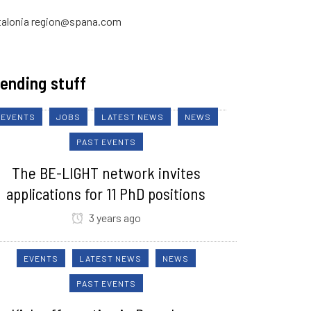
talonia region@spana.com
ending stuff
EVENTS
JOBS
LATEST NEWS
NEWS
PAST EVENTS
The BE-LIGHT network invites
applications for 11 PhD positions
3 years ago
EVENTS
LATEST NEWS
NEWS
PAST EVENTS