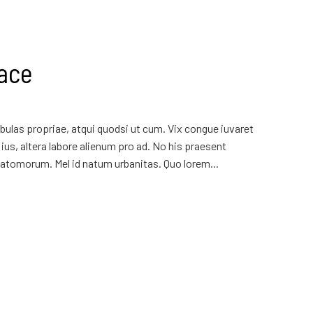
ace
ulas propriae, atqui quodsi ut cum. Vix congue iuvaret
ius, altera labore alienum pro ad. No his praesent
atomorum. Mel id natum urbanitas. Quo lorem...