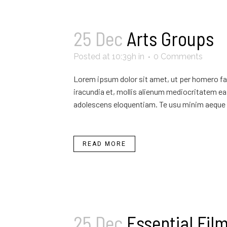
25 Dec
Arts Groups
Posted at 10:39h
in
0 Comments
Lorem ipsum dolor sit amet, ut per homero fab
iracundia et, mollis alienum mediocritatem ea 
adolescens eloquentiam. Te usu minim aeque 
READ MORE
25 Dec
Essential Fil