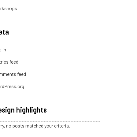
rkshops
eta
 in
ries feed
mments feed
rdPress.org
sign highlights
ry, no posts matched your criteria.