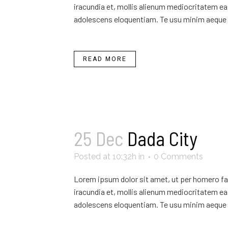
iracundia et, mollis alienum mediocritatem ea 
adolescens eloquentiam. Te usu minim aeque 
READ MORE
25 Dec
Dada City
Posted at 10:32h
in
0 Comments
Lorem ipsum dolor sit amet, ut per homero fab
iracundia et, mollis alienum mediocritatem ea 
adolescens eloquentiam. Te usu minim aeque 