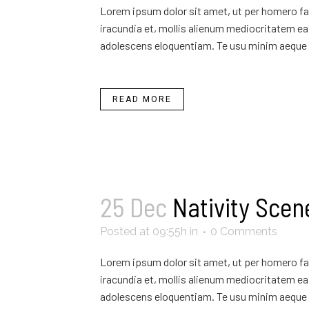
Lorem ipsum dolor sit amet, ut per homero fab
iracundia et, mollis alienum mediocritatem ea 
adolescens eloquentiam. Te usu minim aeque 
READ MORE
25 Dec
Nativity Scen
Posted at 09:55h
in
0 Comments
Lorem ipsum dolor sit amet, ut per homero fab
iracundia et, mollis alienum mediocritatem ea 
adolescens eloquentiam. Te usu minim aeque 