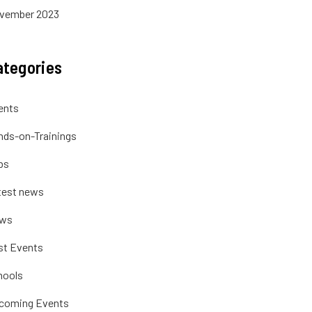
vember 2023
ategories
ents
nds-on-Trainings
bs
test news
ws
st Events
hools
coming Events