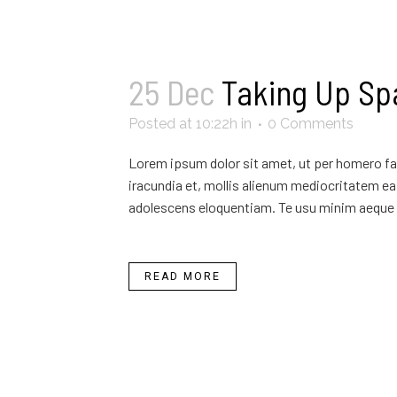
25 Dec
Taking Up Sp
Posted at 10:22h
in
0 Comments
Lorem ipsum dolor sit amet, ut per homero fab
iracundia et, mollis alienum mediocritatem ea 
adolescens eloquentiam. Te usu minim aeque 
READ MORE