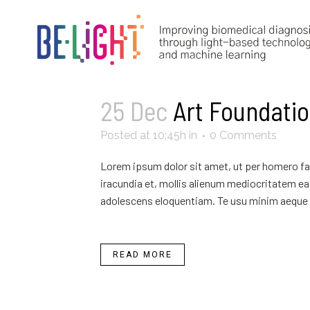
25 Dec
Art Foundati
Posted at 10:45h
in
0 Comments
Lorem ipsum dolor sit amet, ut per homero fab
iracundia et, mollis alienum mediocritatem ea 
adolescens eloquentiam. Te usu minim aeque 
READ MORE