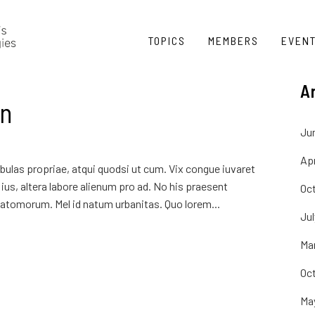
TOPICS
MEMBERS
EVEN
A
on
Ju
Apr
ulas propriae, atqui quodsi ut cum. Vix congue iuvaret
ius, altera labore alienum pro ad. No his praesent
Oc
atomorum. Mel id natum urbanitas. Quo lorem...
Ju
Ma
Oc
Ma