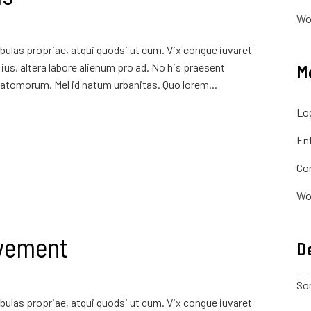
Wo
ulas propriae, atqui quodsi ut cum. Vix congue iuvaret
ius, altera labore alienum pro ad. No his praesent
M
atomorum. Mel id natum urbanitas. Quo lorem...
Log
Ent
Co
Wo
vement
De
Sor
ulas propriae, atqui quodsi ut cum. Vix congue iuvaret