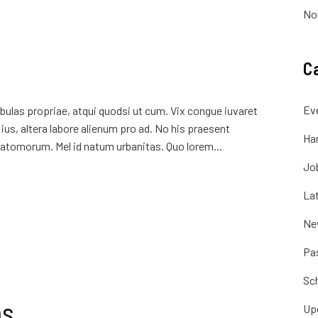
No
C
Ev
ulas propriae, atqui quodsi ut cum. Vix congue iuvaret
ius, altera labore alienum pro ad. No his praesent
Ha
atomorum. Mel id natum urbanitas. Quo lorem...
Jo
La
Ne
Pa
Sc
ms
Up