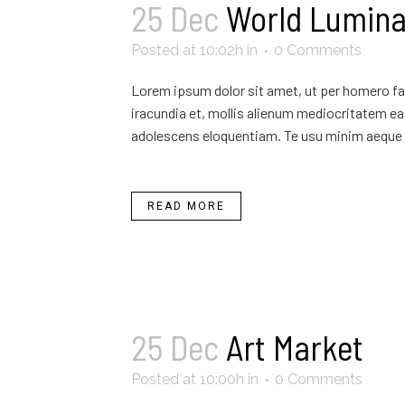
25 Dec
World Lumina
Posted at 10:02h
in
0 Comments
Lorem ipsum dolor sit amet, ut per homero fab
iracundia et, mollis alienum mediocritatem ea 
adolescens eloquentiam. Te usu minim aeque 
READ MORE
25 Dec
Art Market
Posted at 10:00h
in
0 Comments