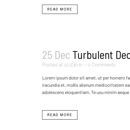
READ MORE
25 Dec
Turbulent De
Posted at 10:23h
in
0 Comments
Lorem ipsum dolor sit amet, ut per homero fab
iracundia et, mollis alienum mediocritatem ea 
adolescens eloquentiam. Te usu minim aeque 
READ MORE