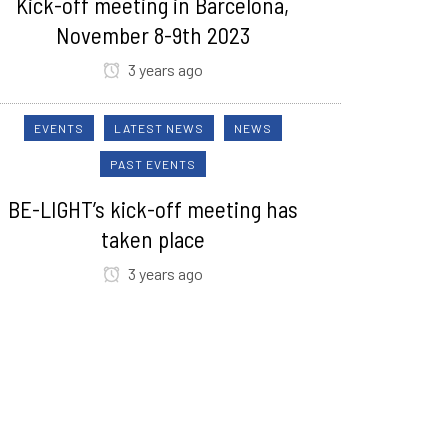
Kick-off meeting in Barcelona,
November 8-9th 2023
3 years ago
EVENTS
LATEST NEWS
NEWS
PAST EVENTS
BE-LIGHT’s kick-off meeting has
taken place
3 years ago