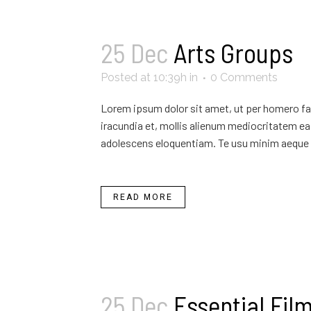
25 Dec
Arts Groups
Posted at 10:39h
in
0 Comments
Lorem ipsum dolor sit amet, ut per homero fab
iracundia et, mollis alienum mediocritatem ea 
adolescens eloquentiam. Te usu minim aeque 
READ MORE
25 Dec
Essential Fil