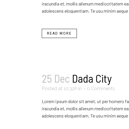
iracundia et, mollis alienum mediocritatem ea 
adolescens eloquentiam. Te usu minim aeque 
READ MORE
25 Dec
Dada City
Posted at 10:32h
in
0 Comments
Lorem ipsum dolor sit amet, ut per homero fab
iracundia et, mollis alienum mediocritatem ea 
adolescens eloquentiam. Te usu minim aeque 