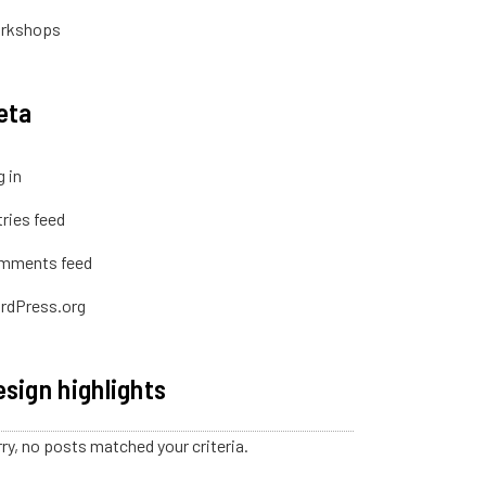
rkshops
eta
 in
ries feed
mments feed
rdPress.org
sign highlights
ry, no posts matched your criteria.