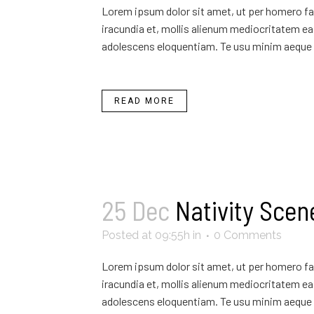
Lorem ipsum dolor sit amet, ut per homero fab
iracundia et, mollis alienum mediocritatem ea 
adolescens eloquentiam. Te usu minim aeque 
READ MORE
25 Dec
Nativity Scen
Posted at 09:55h
in
0 Comments
Lorem ipsum dolor sit amet, ut per homero fab
iracundia et, mollis alienum mediocritatem ea 
adolescens eloquentiam. Te usu minim aeque 