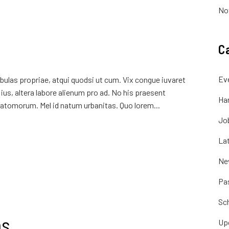
No
C
Ev
ulas propriae, atqui quodsi ut cum. Vix congue iuvaret
ius, altera labore alienum pro ad. No his praesent
Ha
atomorum. Mel id natum urbanitas. Quo lorem...
Jo
La
Ne
Pa
Sc
ms
Up