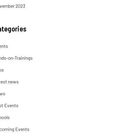
vember 2023
ategories
ents
nds-on-Trainings
bs
test news
ws
st Events
hools
coming Events