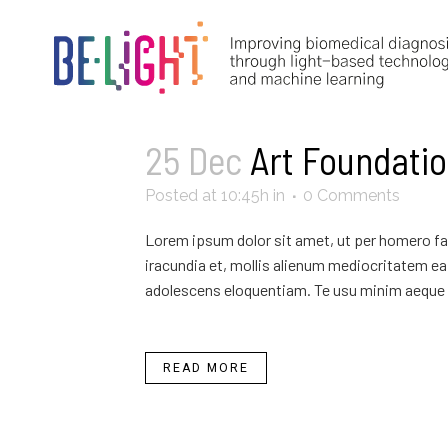
25 Dec
Art Foundati
Posted at 10:45h
in
0 Comments
Lorem ipsum dolor sit amet, ut per homero fab
iracundia et, mollis alienum mediocritatem ea 
adolescens eloquentiam. Te usu minim aeque 
READ MORE