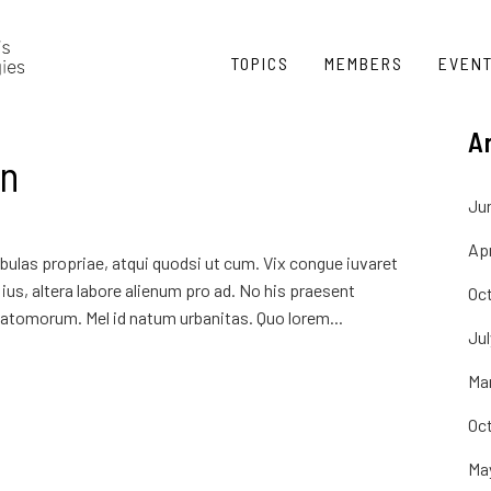
TOPICS
MEMBERS
EVEN
A
on
Ju
Apr
ulas propriae, atqui quodsi ut cum. Vix congue iuvaret
ius, altera labore alienum pro ad. No his praesent
Oc
atomorum. Mel id natum urbanitas. Quo lorem...
Ju
Ma
Oc
Ma