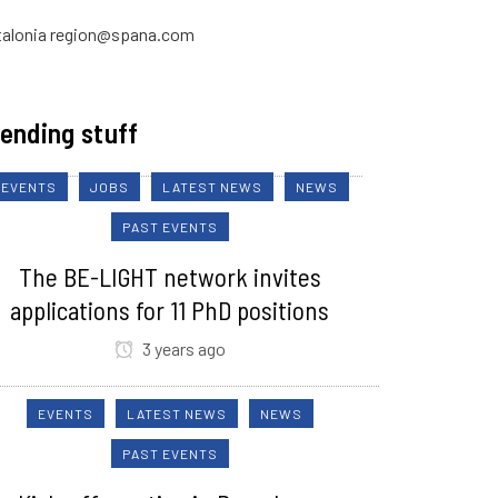
talonia region@spana.com
ending stuff
EVENTS
JOBS
LATEST NEWS
NEWS
PAST EVENTS
The BE-LIGHT network invites
applications for 11 PhD positions
3 years ago
EVENTS
LATEST NEWS
NEWS
PAST EVENTS