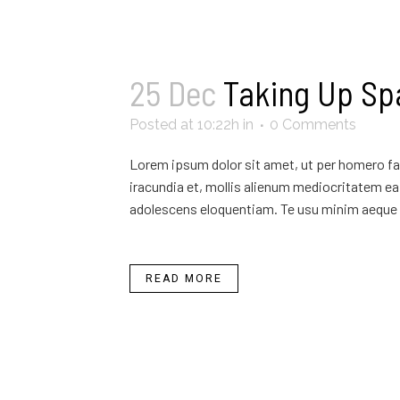
25 Dec
Taking Up Sp
Posted at 10:22h
in
0 Comments
Lorem ipsum dolor sit amet, ut per homero fab
iracundia et, mollis alienum mediocritatem ea 
adolescens eloquentiam. Te usu minim aeque 
READ MORE