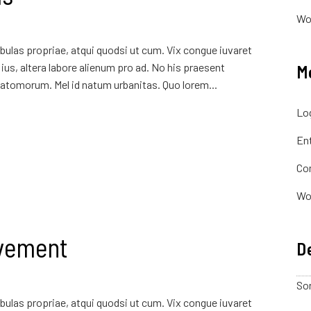
Wo
ulas propriae, atqui quodsi ut cum. Vix congue iuvaret
ius, altera labore alienum pro ad. No his praesent
M
atomorum. Mel id natum urbanitas. Quo lorem...
Log
Ent
Co
Wo
vement
De
Sor
ulas propriae, atqui quodsi ut cum. Vix congue iuvaret