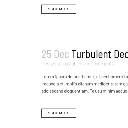
READ MORE
25 Dec
Turbulent De
Posted at 10:23h
in
0 Comments
Lorem ipsum dolor sit amet, ut per homero fab
iracundia et, mollis alienum mediocritatem ea 
adolescens eloquentiam. Te usu minim aeque 
READ MORE