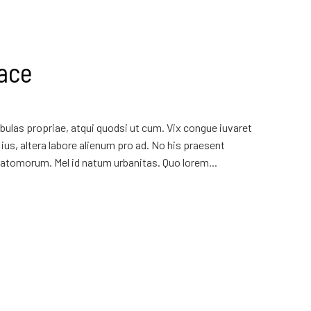
ace
ulas propriae, atqui quodsi ut cum. Vix congue iuvaret
ius, altera labore alienum pro ad. No his praesent
atomorum. Mel id natum urbanitas. Quo lorem...