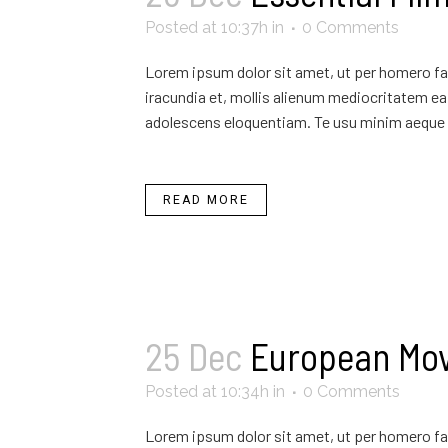
Posted at 10:37h
in
0 Comments
Lorem ipsum dolor sit amet, ut per homero fab
iracundia et, mollis alienum mediocritatem ea 
adolescens eloquentiam. Te usu minim aeque 
READ MORE
25 Dec
European Mo
Posted at 10:34h
in
0 Comments
Lorem ipsum dolor sit amet, ut per homero fab