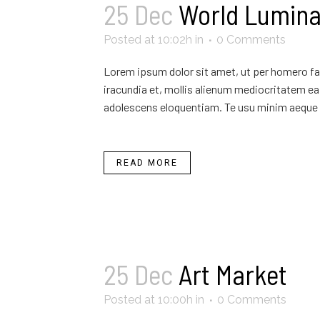
25 Dec
World Lumina
Posted at 10:02h
in
0 Comments
Lorem ipsum dolor sit amet, ut per homero fab
iracundia et, mollis alienum mediocritatem ea 
adolescens eloquentiam. Te usu minim aeque 
READ MORE
25 Dec
Art Market
Posted at 10:00h
in
0 Comments