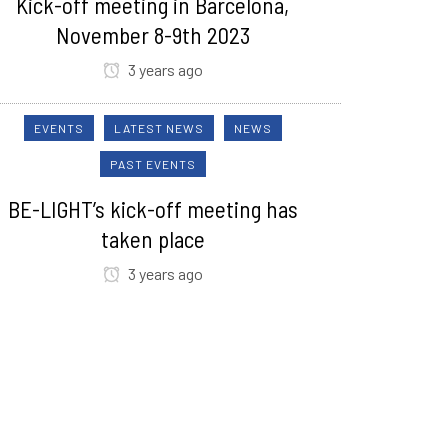
Kick-off meeting in Barcelona,
November 8-9th 2023
3 years ago
EVENTS
LATEST NEWS
NEWS
PAST EVENTS
BE-LIGHT’s kick-off meeting has
taken place
3 years ago